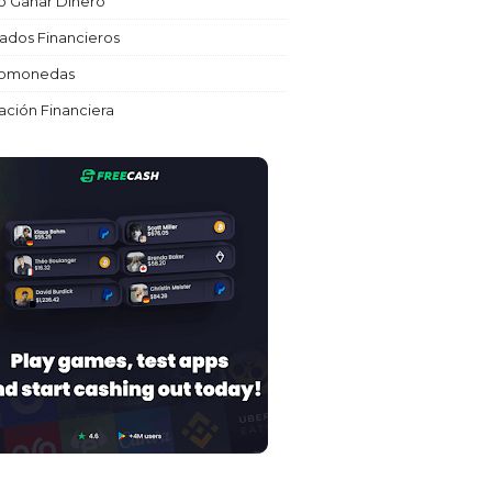
 Ganar Dinero
ados Financieros
tomonedas
ción Financiera