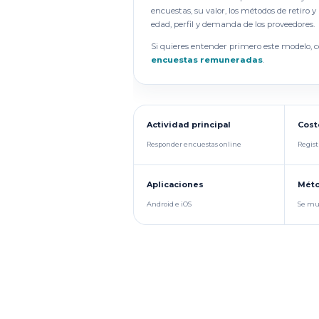
encuestas, su valor, los métodos de retiro 
edad, perfil y demanda de los proveedores.
Si quieres entender primero este modelo, 
encuestas remuneradas
.
Actividad principal
Cost
Responder encuestas online
Regist
Aplicaciones
Méto
Android e iOS
Se mue