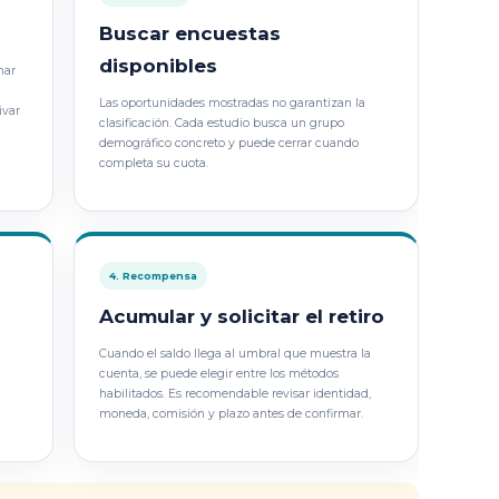
Buscar encuestas
disponibles
mar
Las oportunidades mostradas no garantizan la
ivar
clasificación. Cada estudio busca un grupo
demográfico concreto y puede cerrar cuando
completa su cuota.
4. Recompensa
Acumular y solicitar el retiro
Cuando el saldo llega al umbral que muestra la
cuenta, se puede elegir entre los métodos
habilitados. Es recomendable revisar identidad,
moneda, comisión y plazo antes de confirmar.