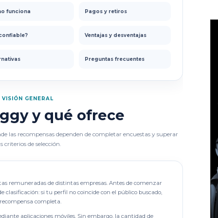
o funciona
Pagos y retiros
confiable?
Ventajas y desventajas
rnativas
Preguntas frecuentes
VISIÓN GENERAL
ggy y qué ofrece
de las recompensas dependen de completar encuestas y superar
s criterios de selección.
tas remuneradas de distintas empresas. Antes de comenzar
lasificación: si tu perfil no coincide con el público buscado,
la recompensa completa.
ediante aplicaciones móviles. Sin embargo, la cantidad de