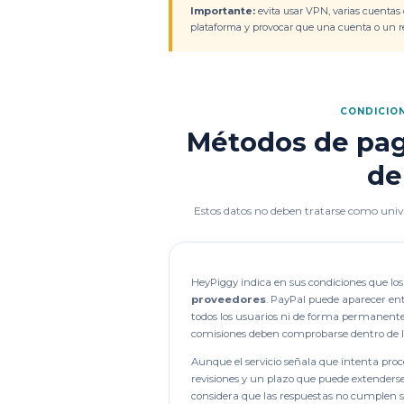
Importante:
evita usar VPN, varias cuentas o
plataforma y provocar que una cuenta o un re
CONDICIO
Métodos de pag
de
Estos datos no deben tratarse como unive
HeyPiggy indica en sus condiciones que l
proveedores
. PayPal puede aparecer ent
todos los usuarios ni de forma permanent
comisiones deben comprobarse dentro de la
Aunque el servicio señala que intenta pro
revisiones y un plazo que puede extenders
considera que las respuestas no cumplen su