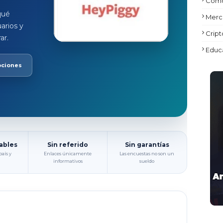
Como
 qué
Merc
arios y
Crip
ar.
Educa
pciones
iables
Sin referido
Sin garantías
aís y
Enlaces únicamente
Las encuestas no son un
informativos
sueldo