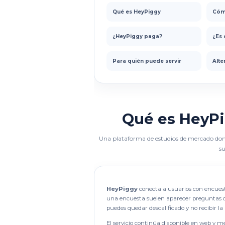
Qué es HeyPiggy
Cóm
¿HeyPiggy paga?
¿Es 
Para quién puede servir
Alte
Qué es HeyPi
Una plataforma de estudios de mercado don
su
HeyPiggy
conecta a usuarios con encues
una encuesta suelen aparecer preguntas de c
puedes quedar descalificado y no recibir 
El servicio continúa disponible en web y m