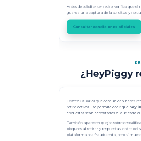
Antes de solicitar un retiro: verifica que e
guarda una captura de la solicitud y no cue
Consultar condiciones oficiales
RE
¿HeyPiggy r
Existen usuarios que comunican haber re
retiro activos. Eso permite decir que
hay i
encuestas sean acreditadas ni que cada cu
También aparecen quejas sobre descalific
bloqueos al retirar y respuestas lentas del 
plataforma sea fraudulenta, pero sí muest