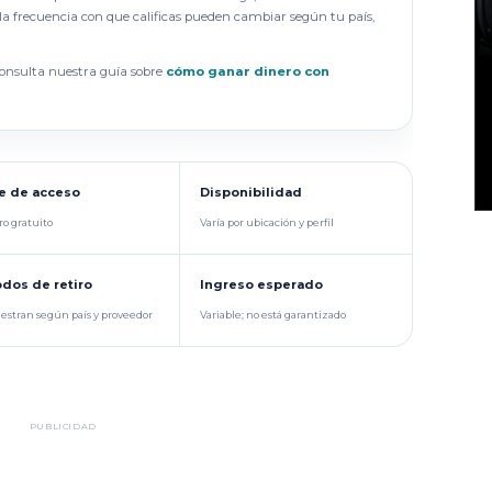
y la frecuencia con que calificas pueden cambiar según tu país,
consulta nuestra guía sobre
cómo ganar dinero con
e de acceso
Disponibilidad
ro gratuito
Varía por ubicación y perfil
dos de retiro
Ingreso esperado
stran según país y proveedor
Variable; no está garantizado
PUBLICIDAD