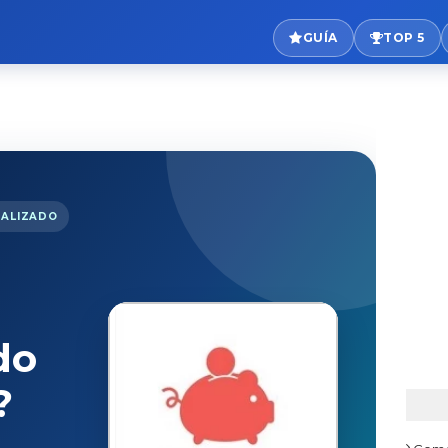
GUÍA
TOP 5
UALIZADO
do
?