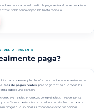
l nombre coincida con el medio de pago, revisa el correo asociado,
ntes el saldo como disponible hasta recibirlo.
SPUESTA PRUDENTE
ealmente paga?
cibido recompensas y la plataforma mantiene mecanismos de
ndicios de pagos reales
, pero no garantiza que todas las
enta supere una revisión.
aciones avanzadas, encuestas completadas sin recompensa,
soporte. Estas experiencias no prueban por sí solas que toda la
ran riesgos que un análisis responsable debe mencionar.