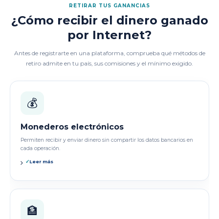
RETIRAR TUS GANANCIAS
¿Cómo recibir el dinero ganado
por Internet?
Antes de registrarte en una plataforma, comprueba qué métodos de
retiro admite en tu país, sus comisiones y el mínimo exigido.
💰
Monederos electrónicos
Permiten recibir y enviar dinero sin compartir los datos bancarios en
cada operación.
✓
Leer más
🏦