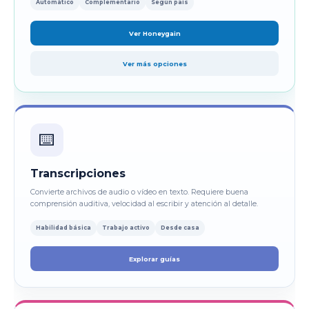
Automático
Complementario
Según país
Ver Honeygain
Ver más opciones
⌨️
Transcripciones
Convierte archivos de audio o vídeo en texto. Requiere buena
comprensión auditiva, velocidad al escribir y atención al detalle.
Habilidad básica
Trabajo activo
Desde casa
Explorar guías