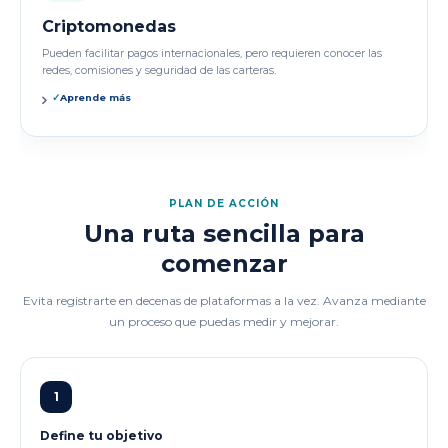
Criptomonedas
Pueden facilitar pagos internacionales, pero requieren conocer las
redes, comisiones y seguridad de las carteras.
✓
Aprende más
PLAN DE ACCIÓN
Una ruta sencilla para
comenzar
Evita registrarte en decenas de plataformas a la vez. Avanza mediante
un proceso que puedas medir y mejorar.
1
Define tu objetivo