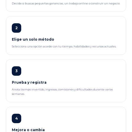
Decide si buscas pequeñas ganancias, un trabajo online o construir un negocio.
2
Elige un solo método
Selecciona una opción acorde con tu tiempo, habilidades y recursos actuales.
3
Prueba y registra
Anota tiempo invertido, ingresos, comisiones y dificultades durante varias
semanas.
4
Mejora o cambia