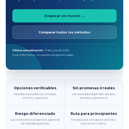
Empezar sin invertir →
Comparar todos los métodos
Última actualización:
15 de julio de 2026
Guía informativa · Sin ganancias garantizadas
Opciones verificables
Sin promesas irreales
Métodos explicados con ventajas,
Los resultados dependen del país,
límites y requisitos.
tiempo y experiencia.
Riesgo diferenciado
Ruta para principiantes
Las inversiones se presentan aparte de
Empieza por una opción sencilla y
los métodos gratuitos.
avanza con criterio.