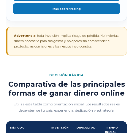
Más sobre trading
Advertencia:
toda inversión implica riesgo de pérdida. No inviertas
dinero necesario para tus gastos y no operes sin comprender el
producto, las comisiones y los riesgos involucrados.
DECISIÓN RÁPIDA
Comparativa de las principales
formas de ganar dinero online
Utiliza esta tabla como orientación inicial. Los resultados reales
dependen de tu país, experiencia, dedicación y estrategia.
MÉTODO
INVERSIÓN
DIFICULTAD
TIEMPO
INICIAL