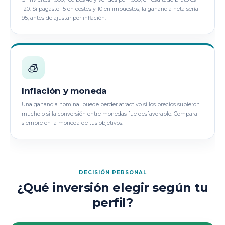
120. Si pagaste 15 en costes y 10 en impuestos, la ganancia neta sería
95, antes de ajustar por inflación.
🧊
Inflación y moneda
Una ganancia nominal puede perder atractivo si los precios subieron
mucho o si la conversión entre monedas fue desfavorable. Compara
siempre en la moneda de tus objetivos.
DECISIÓN PERSONAL
¿Qué inversión elegir según tu
perfil?