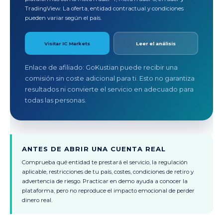
TradingView. La oferta, entidad contractual y condiciones
pueden variar según el país.
Visitar IC Markets
Leer el análisis
Enlace de afiliado: GoKustian puede recibir una
comisión sin coste adicional para ti. Esto no garantiza
resultados ni convierte el servicio en adecuado para
todas las personas.
ANTES DE ABRIR UNA CUENTA REAL
Comprueba qué entidad te prestará el servicio, la regulación
aplicable, restricciones de tu país, costes, condiciones de retiro y
advertencia de riesgo. Practicar en demo ayuda a conocer la
plataforma, pero no reproduce el impacto emocional de perder
dinero real.