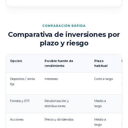
COMPARACIÓN RÁPIDA
Comparativa de inversiones por
plazo y riesgo
Opción
Posible fuente de
Plazo
Rie
rendimiento
habitual
Depósitos / renta
Intereses
Corto a largo
Ba
fija
m
Fondos y ETF
Revalorización y
Medio a
Va
distribuciones
largo
Acciones
Precio y dividendos
Medio a
M
largo
al