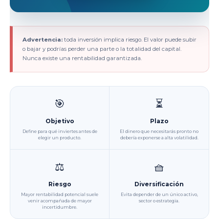
Advertencia:
toda inversión implica riesgo. El valor puede subir
o bajar y podrías perder una parte o la totalidad del capital.
Nunca existe una rentabilidad garantizada.
🎯
⏳
Objetivo
Plazo
Define para qué inviertes antes de
El dinero que necesitarás pronto no
elegir un producto.
debería exponerse a alta volatilidad.
⚖️
🧺
Riesgo
Diversificación
Mayor rentabilidad potencial suele
Evita depender de un único activo,
venir acompañada de mayor
sector o estrategia.
incertidumbre.