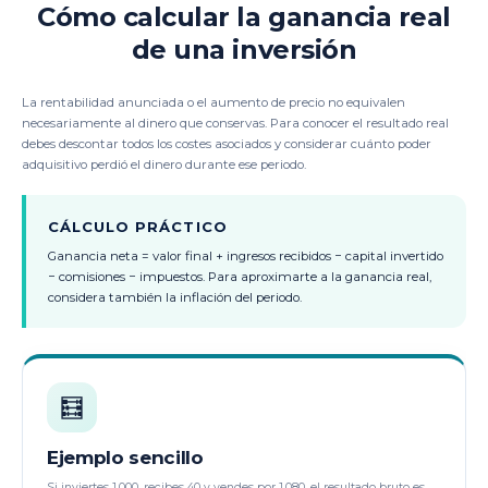
Cómo calcular la ganancia real
de una inversión
La rentabilidad anunciada o el aumento de precio no equivalen
necesariamente al dinero que conservas. Para conocer el resultado real
debes descontar todos los costes asociados y considerar cuánto poder
adquisitivo perdió el dinero durante ese periodo.
CÁLCULO PRÁCTICO
Ganancia neta = valor final + ingresos recibidos − capital invertido
− comisiones − impuestos. Para aproximarte a la ganancia real,
considera también la inflación del periodo.
🧮
Ejemplo sencillo
Si inviertes 1.000, recibes 40 y vendes por 1.080, el resultado bruto es