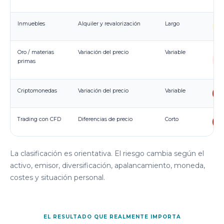
Inmuebles
Alquiler y revalorización
Largo
M
Oro / materias
Variación del precio
Variable
M
primas
al
Criptomonedas
Variación del precio
Variable
M
Trading con CFD
Diferencias de precio
Corto
M
La clasificación es orientativa. El riesgo cambia según el
activo, emisor, diversificación, apalancamiento, moneda,
costes y situación personal.
EL RESULTADO QUE REALMENTE IMPORTA