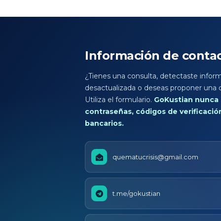
Información de conta
¿Tienes una consulta, detectaste infor
desactualizada o deseas proponer una 
Utiliza el formulario.
GoKustian nunca s
contraseñas, códigos de verificació
bancarios.
quematucrisis@gmail.com
t.me/gokustian