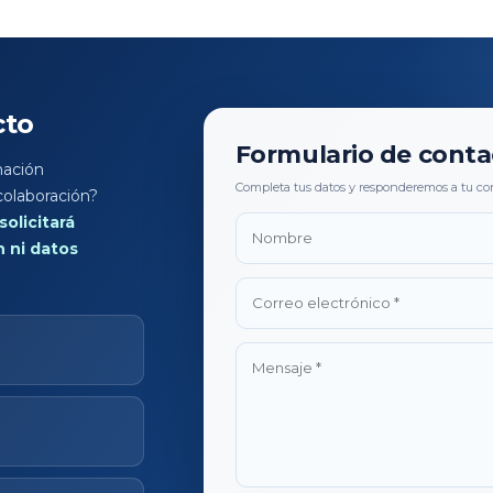
cto
Formulario de conta
mación
colaboración?
olicitará
n ni datos