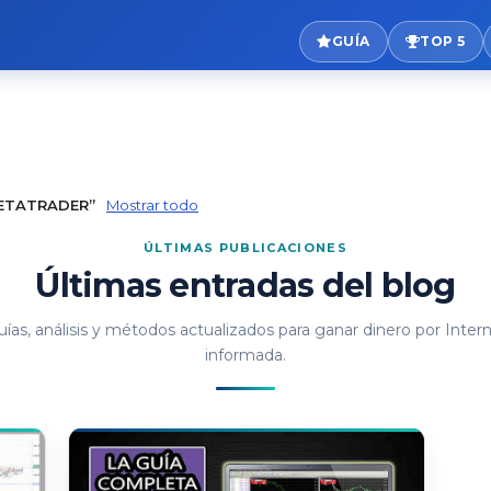
GUÍA
TOP 5
ETATRADER
Mostrar todo
Últimas entradas del blog
ías, análisis y métodos actualizados para ganar dinero por Inter
informada.