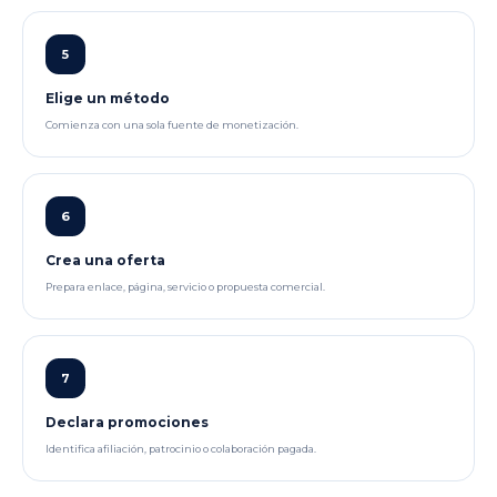
5
Elige un método
Comienza con una sola fuente de monetización.
6
Crea una oferta
Prepara enlace, página, servicio o propuesta comercial.
7
Declara promociones
Identifica afiliación, patrocinio o colaboración pagada.