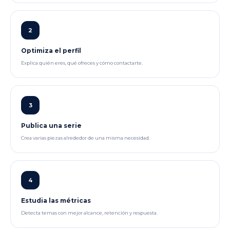
2
Optimiza el perfil
Explica quién eres, qué ofreces y cómo contactarte.
3
Publica una serie
Crea varias piezas alrededor de una misma necesidad.
4
Estudia las métricas
Detecta temas con mejor alcance, retención y respuesta.