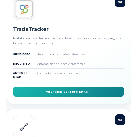
02
TradeTracker
Plataforma de afiliación que conecta editores con anunciantes y registra
las conversiones atribuidas.
SIRVE PARA
Promocionar campañas relevantes
REQUISITO
Aprobación de cuenta y programas
ANTES DE
Comprobar país y condiciones
USAR
Ver análisis de TradeTracker →
03
🔗