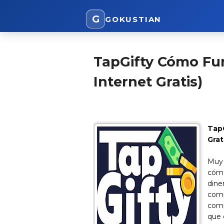
G
GOKUSTIAN
TapGifty Cómo Fu
Internet Gratis)
TapG
Grat
Muy 
cóm
dine
comp
comp
que 