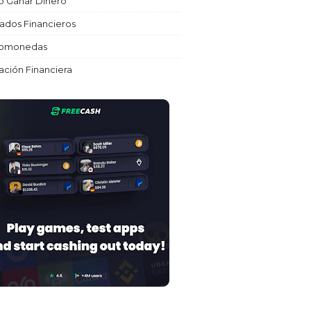
 Ganar Dinero
ados Financieros
tomonedas
ción Financiera