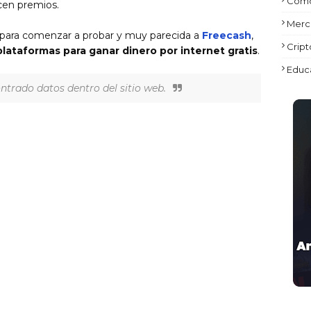
Como
cen premios.
Merc
 para comenzar a probar y muy parecida a
Freecash
,
Crip
lataformas para ganar dinero por internet gratis
.
Educa
trado datos dentro del sitio web.