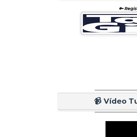
🔑 Regís
📹 Vídeo T